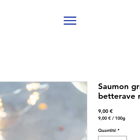
Saumon gra
betterave 
Prix
9,00 €
9,00 €
/
100g
9,00 €
pour
Quantité
*
100