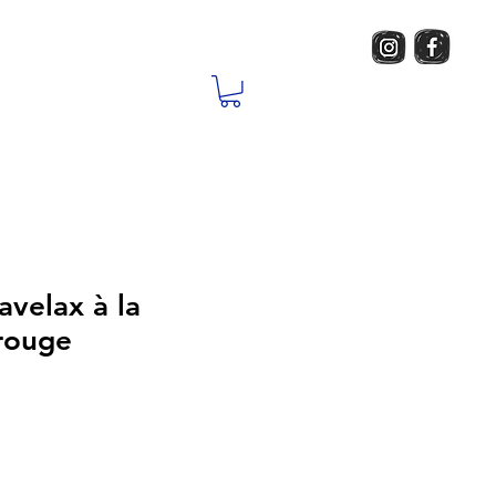
velax à la
rouge