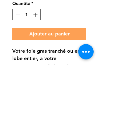
pour
Quantité
*
100
Grammes
Ajouter au panier
Votre foie gras tranché ou en
lobe entier, à votre
convenance, prêt à servir,
condiment Relish verte à la
demande, accompagné de
votre pain toasté préféré. Bon
appétit !
Politique de confidentialité
Mentions légales