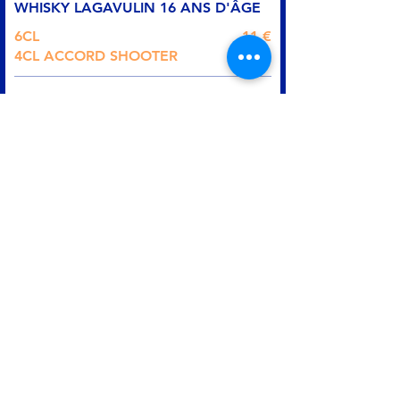
WHISKY LAGAVULIN 16 ANS D'ÂGE
6CL
11 €
4CL ACCORD SHOOTER
9 €
RHUM ZACAPA
6CL
10 €
4CL ACCORD SHOOTER
8 €
GIN MARE
6CL
9 €
4CL ACCORD SHOOTER
7 €
GIN MONKEY 47
6CL
10 €
4CL ACCORD SHOOTER
8 €
GIN MISS MULLER