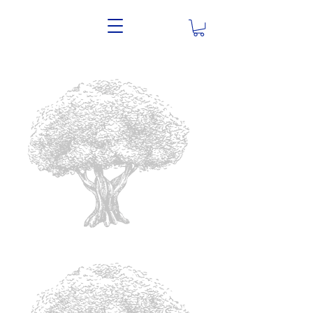
T A N D E m
Bar et Restaurant /
RÉSERVATIONS