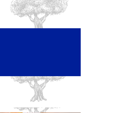
À BOIRE
À MANGER
Groupes et séminaires
La FAQ / Vos questions