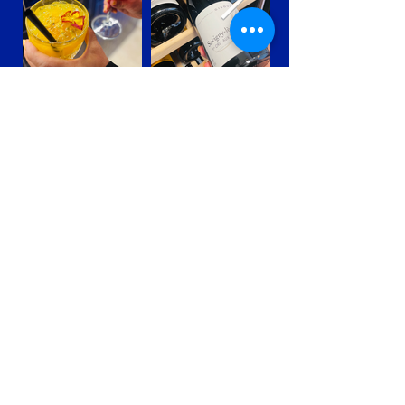
Une Cuisine Bistronomique au
Restaurant Tandem à Aix-en-
Provence
Au cœur du centre-ville, le restaurant Tandem à
Aix-en-Provence propose une cuisine
bistronomique moderne, où la tradition de la
gastronomie française rencontre la créativité
contemporaine.
Notre cuisine met à l’honneur des produits frais,
de saison et soigneusement sélectionnés, afin
d’offrir des plats savoureux, généreux et
raffinés.
Dans un cadre chaleureux et convivial, le
restaurant Tandem invite les gourmets à
découvrir une cuisine bistronomique à Aix-en-
Provence qui allie qualité, créativité et
authenticité. Chaque assiette est pensée pour