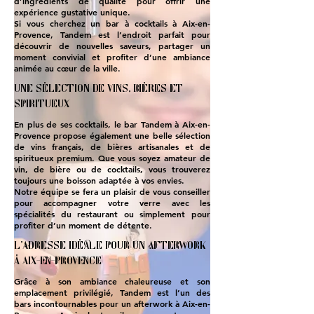
d’ingrédients de qualité pour offrir une
expérience gustative unique.
Si vous cherchez un bar à cocktails à Aix-en-
Provence, Tandem est l’endroit parfait pour
découvrir de nouvelles saveurs, partager un
moment convivial et profiter d’une ambiance
animée au cœur de la ville.
Une sélection de vins, bières et
spiritueux
En plus de ses cocktails, le bar Tandem à Aix-en-
Provence propose également une belle sélection
de vins français, de bières artisanales et de
spiritueux premium. Que vous soyez amateur de
vin, de bière ou de cocktails, vous trouverez
toujours une boisson adaptée à vos envies.
Notre équipe se fera un plaisir de vous conseiller
pour accompagner votre verre avec les
spécialités du restaurant ou simplement pour
profiter d’un moment de détente.
L’adresse idéale pour un afterwork
à Aix-en-Provence
Grâce à son ambiance chaleureuse et son
emplacement privilégié, Tandem est l’un des
bars incontournables pour un afterwork à Aix-en-