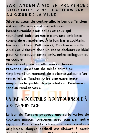
Bar Tandem à Aix-en-Provence :
cocktails, vins et afterwork
au cœur de la ville
Situé au cœur du centre-ville, le bar du Tandem
à Aix-en-Provence est une adresse
incontournable pour celles et ceux qui
souhaitent boire un verre dans une ambiance
conviviale et moderne. À la fois bar à cocktails,
bar à vin et lieu d’afterwork, Tandem accueille
Aixois et visiteurs dans un cadre chaleureux idéal
pour se retrouver entre amis, entre collègues ou
en couple.
Que ce soit pour un afterwork à Aix-en-
Provence, un début de soirée animé ou
simplement un moment de détente autour d’un
verre, le bar Tandem offre une expérience
unique où la qualité des produits et l’ambiance
sont au rendez-vous.
Un bar à cocktails incontournable à
Aix-en-Provence
Le bar du Tandem propose une carte variée de
cocktails maison, préparés avec soin par notre
équipe. Des grands classiques aux créations
originales, chaque cocktail est élaboré à partir