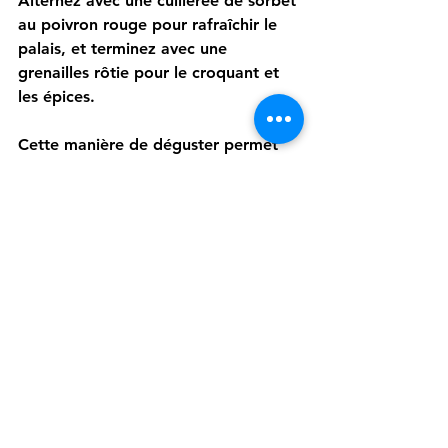
Alternez avec une cuillerée de sorbet 
au poivron rouge pour rafraîchir le 
palais, et terminez avec une 
grenailles rôtie pour le croquant et 
les épices.
Cette manière de déguster permet 
de découvrir toutes les nuances du 
plat et de profiter de l’équilibre 
entre fraîcheur, douceur, acidité et 
épices.