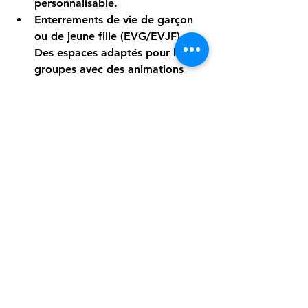
personnalisable.
Enterrements de vie de garçon 
ou de jeune fille (EVG/EVJF)
 : 
Des espaces adaptés pour les 
groupes avec des animations 
possibles.
Happy hours étudiantes
 : Des 
tarifs attractifs pour profiter 
sans se ruiner.
Ces établissements savent s’adapter 
à vos besoins, avec des formules sur 
mesure et un service attentif. C’est 
l’endroit idéal pour mêler plaisir et 
convivialité.
Vivez 
l’expérience 